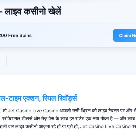
लाइव कसीनो खेलें
200 Free Spins
Claim 
s
ाइम एक्शन, रियल रिवॉर्ड्स
 हैं, तो Jet Casino Live Casino आपको उसी थ्रिल को लाइव टेबल्स पर और भ
ंग, प्रोफेशनल डीलर्स और तेज़ पेस के साथ हर राउंड एक नया मौका है — और साथ
पहली बार लाइव कसीनो आज़मा रहे हों या प्रो हों, Jet Casino Live Casino प