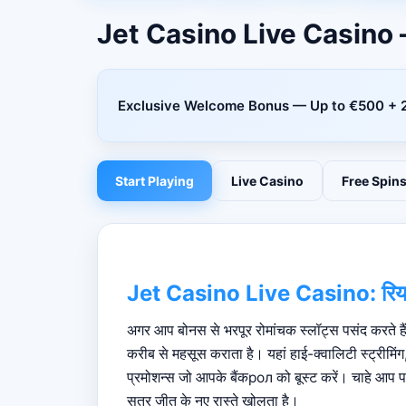
Jet Casino Live Casino – 
Exclusive Welcome Bonus — Up to €500 + 
Start Playing
Live Casino
Free Spin
Jet Casino Live Casino: रियल-ट
अगर आप बोनस से भरपूर रोमांचक स्लॉट्स पसंद करते
करीब से महसूस कराता है। यहां हाई-क्वालिटी स्ट्रीमि
प्रमोशन्स जो आपके बैंकрол को बूस्ट करें। चाहे आप 
सत्र जीत के नए रास्ते खोलता है।