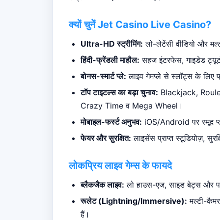
क्यों चुनें Jet Casino Live Casino?
Ultra-HD स्ट्रीमिंग:
लो-लेटेंसी वीडियो और मल
हिंदी-फ्रेंडली माहौल:
सहज इंटरफेस, गाइडेड ट्यूट
बोनस-स्मार्ट प्ले:
लाइव गेमप्ले से स्लॉट्स के लिए
टॉप टाइटल्स का बड़ा चुनाव:
Blackjack, Roulet
Crazy Time व Mega Wheel।
मोबाइल-फर्स्ट अनुभव:
iOS/Android पर स्मूद प्
फेयर और सुरक्षित:
लाइसेंस प्राप्त स्टूडियोज़, सुरक
लोकप्रिय लाइव गेम्स के फायदे
ब्लैकजैक लाइव:
लो हाउस-एज, साइड बेट्स और परफे
रूलेट (Lightning/Immersive):
मल्टी-कैमरा
हैं।