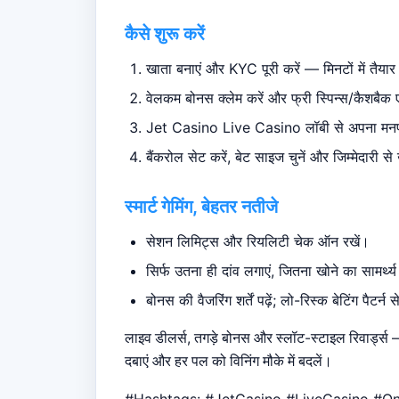
कैसे शुरू करें
खाता बनाएं और KYC पूरी करें — मिनटों में तैया
वेलकम बोनस क्लेम करें और फ्री स्पिन्स/कैशबैक ए
Jet Casino Live Casino लॉबी से अपना मनपस
बैंकरोल सेट करें, बेट साइज चुनें और जिम्मेदारी से 
स्मार्ट गेमिंग, बेहतर नतीजे
सेशन लिमिट्स और रियलिटी चेक ऑन रखें।
सिर्फ उतना ही दांव लगाएं, जितना खोने का सामर्थ्
बोनस की वैजरिंग शर्तें पढ़ें; लो-रिस्क बेटिंग पैटर्न स
लाइव डीलर्स, तगड़े बोनस और स्लॉट-स्टाइल रिवार्ड्स
दबाएं और हर पल को विनिंग मौके में बदलें।