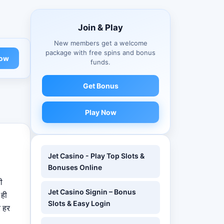
Join & Play
New members get a welcome
package with free spins and bonus
Now
funds.
Get Bonus
Play Now
Jet Casino - Play Top Slots &
Bonuses Online
ी
Jet Casino Signin – Bonus
 ही
Slots & Easy Login
र हर