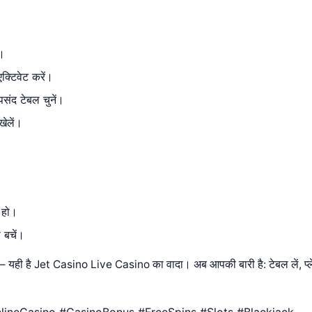
र।
क्टिवेट करें।
ंद टेबल चुनें।
खेलें।
य हो।
े बचें।
 — यही है Jet Casino Live Casino का वादा। अब आपकी बारी है: टेबल लें, प्ल