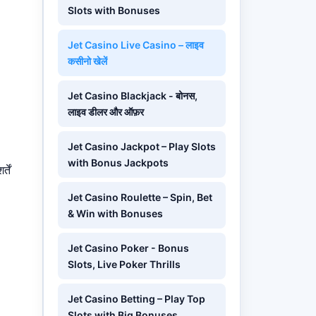
Slots with Bonuses
Jet Casino Live Casino – लाइव
कसीनो खेलें
Jet Casino Blackjack - बोनस,
लाइव डीलर और ऑफ़र
Jet Casino Jackpot – Play Slots
with Bonus Jackpots
तें
Jet Casino Roulette – Spin, Bet
& Win with Bonuses
Jet Casino Poker - Bonus
Slots, Live Poker Thrills
Jet Casino Betting – Play Top
Slots with Big Bonuses