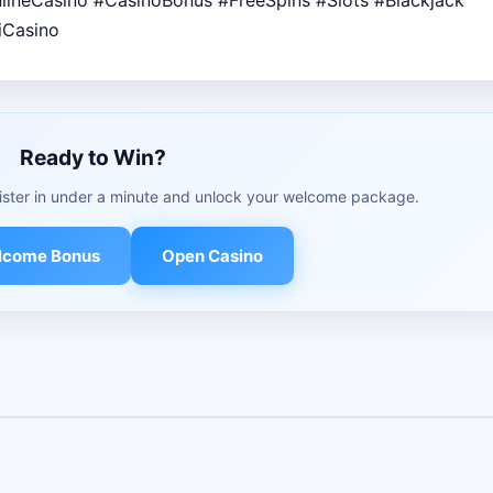
lineCasino #CasinoBonus #FreeSpins #Slots #Blackjack
iCasino
Ready to Win?
ister in under a minute and unlock your welcome package.
lcome Bonus
Open Casino