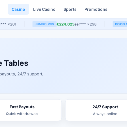
Casino
Live Casino
Sports
Promotions
 ×201
€224,025
ser*** ×298
JUMBO WIN
GOOD WIN
e Tables
payouts, 24/7 support,
Fast Payouts
24/7 Support
Quick withdrawals
Always online