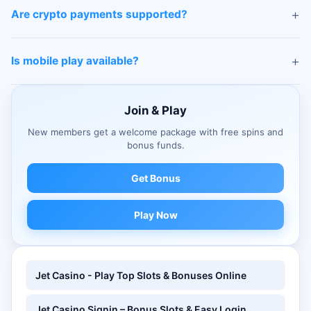
Are crypto payments supported?
instructions inside your profile.
Most platforms support Bitcoin, Ethereum and other
Is mobile play available?
popular cryptocurrencies.
The platform is fully optimized for smartphones and
tablets.
Join & Play
New members get a welcome package with free spins and
bonus funds.
Get Bonus
Play Now
Jet Casino - Play Top Slots & Bonuses Online
Jet Casino Signin – Bonus Slots & Easy Login