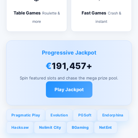
Table Games
Fast Games
Roulette &
Crash &
more
instant
Progressive Jackpot
€
191,457+
Spin featured slots and chase the mega prize pool.
Play Jackpot
Pragmatic Play
Evolution
PGSoft
Endorphina
Hacksaw
Nolimit City
BGaming
NetEnt