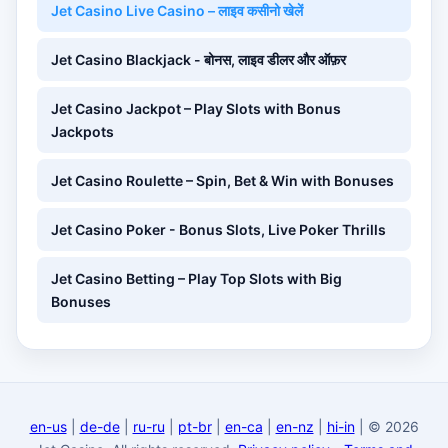
Jet Casino Live Casino – लाइव कसीनो खेलें
Jet Casino Blackjack - बोनस, लाइव डीलर और ऑफ़र
Jet Casino Jackpot – Play Slots with Bonus
Jackpots
Jet Casino Roulette – Spin, Bet & Win with Bonuses
Jet Casino Poker - Bonus Slots, Live Poker Thrills
Jet Casino Betting – Play Top Slots with Big
Bonuses
en-us
|
de-de
|
ru-ru
|
pt-br
|
en-ca
|
en-nz
|
hi-in
| © 2026