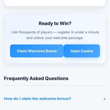
Ready to Win?
Join thousands of players — register in under a minute
and unlock your welcome package.
Claim Welcome Bonus
Open Casino
Frequently Asked Questions
How do I claim the welcome bonus?
Register an account and follow the bonus activation